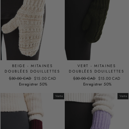
VERT - MITAINES
BEIGE - MITAINES
DOUBLÉES DOUILLETTES
DOUBLÉES DOUILLETTES
Prix
Prix
Prix
Prix
$30.00 CAD
$15.00 CAD
$30.00 CAD
$15.00 CAD
régulier
de
régulier
de
Enregistrer 50%
Enregistrer 50%
vente
vente
Vente
Vente