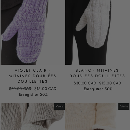
VIOLET CLAIR -
BLANC - MITAINES
MITAINES DOUBLÉES
DOUBLÉES DOUILLETTES
DOUILLETTES
Prix
Prix
$30.00 CAD
$15.00 CAD
Prix
Prix
$30.00 CAD
$15.00 CAD
régulier
de
Enregistrer 50%
régulier
de
Enregistrer 50%
vente
vente
Vente
Vente