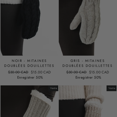
NOIR - MITAINES
GRIS - MITAINES
DOUBLÉES DOUILLETTES
DOUBLÉES DOUILLETTES
Prix
Prix
Prix
Prix
$30.00 CAD
$15.00 CAD
$30.00 CAD
$15.00 CAD
régulier
de
régulier
de
Enregistrer 50%
Enregistrer 50%
vente
vente
Vente
Vente