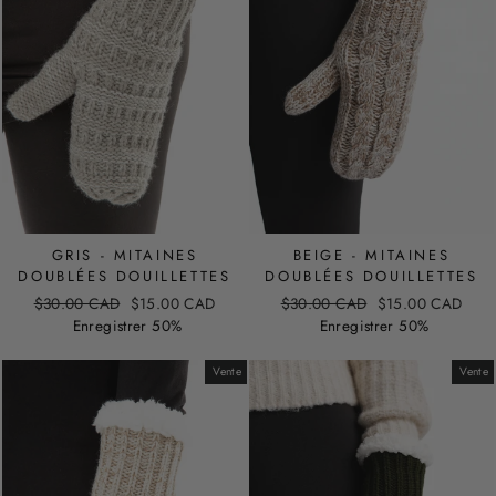
GRIS - MITAINES
BEIGE - MITAINES
DOUBLÉES DOUILLETTES
DOUBLÉES DOUILLETTES
Prix
Prix
Prix
Prix
$30.00 CAD
$15.00 CAD
$30.00 CAD
$15.00 CAD
régulier
de
régulier
de
Enregistrer 50%
Enregistrer 50%
vente
vente
Vente
Vente