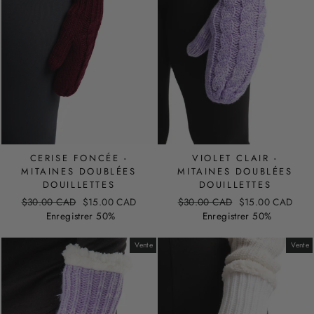
CERISE FONCÉE -
VIOLET CLAIR -
MITAINES DOUBLÉES
MITAINES DOUBLÉES
DOUILLETTES
DOUILLETTES
Prix
Prix
Prix
Prix
$30.00 CAD
$15.00 CAD
$30.00 CAD
$15.00 CAD
régulier
de
régulier
de
Enregistrer 50%
Enregistrer 50%
vente
vente
Vente
Vente