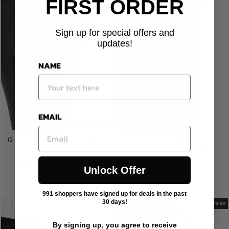
FIRST ORDER
Sign up for special offers and
updates!
NAME
EMAIL
GRIS FONCÉ - MITAINES
CERISE FONCÉE -
DOUBLÉES COSY
MITAINES DOUBLÉES
DOUILLETTES
Prix
Prix
$30.00 CAD
$15.00 CAD
Unlock Offer
Prix
Prix
régulier
de
$30.00 CAD
$15.00 CAD
Enregistrer 50%
régulier
de
vente
Enregistrer 50%
vente
991 shoppers have signed up for deals in the past
30 days!
Vente
Vente
By signing up, you agree to receive