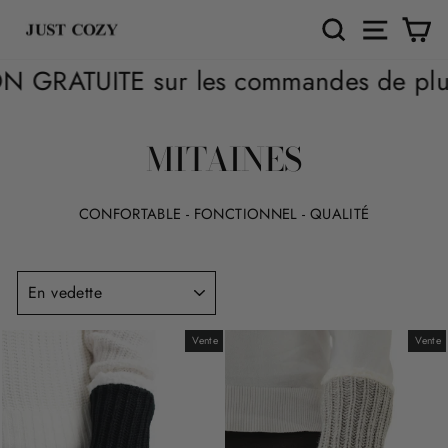
Passer
RECHERCH
NAVIG
P
au
contenu
es commandes de plus de 50 $*. Les zo
MITAINES
CONFORTABLE - FONCTIONNEL - QUALITÉ
TRIER
Vente
Vente