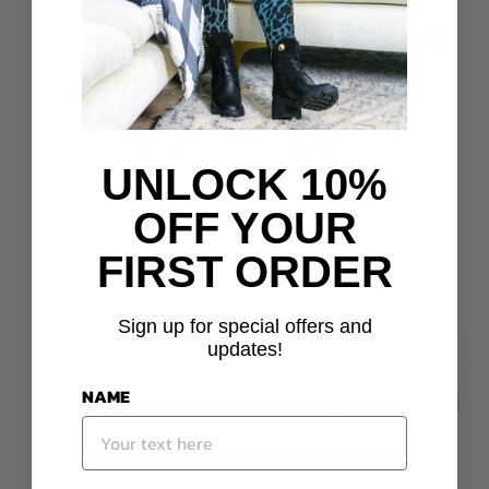
MITAINES EN TRICOT
UNLOCK 10%
Mitaines tricotées doublées de fausse fourrure avec une
doublure de type sherpa, ce ne sont pas des mitaines
OFF YOUR
typiques.
FIRST ORDER
MITAINES
Sign up for special offers and
updates!
NAME