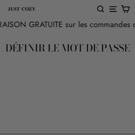
Passer
RECHERCH
NAVIG
P
au
contenu
N GRATUITE sur les commandes de plus d
DÉFINIR LE MOT DE PASSE