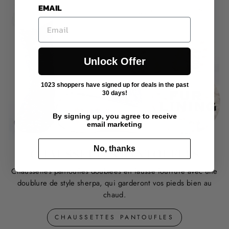
EMAIL
Unlock Offer
1023 shoppers have signed up for deals in the past
30 days!
By signing up, you agree to receive
email marketing
No, thanks
CHAUSSETTES PANTOUFLES
Chaussettes pantoufles doublées en fausse fourrure avec une
doublure de style sherpa, qui garderont vos pieds bien au
chaud.
CHAUSSETTES PANTOUFLES